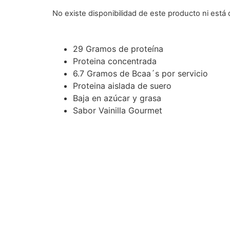
con
No existe disponibilidad de este producto ni está 
3.33
de
5 en
base a
valoraciones
de
29 Gramos de proteína
clientes
Proteina concentrada
6.7 Gramos de Bcaa´s por servicio
Proteina aislada de suero
Baja en azúcar y grasa
Sabor Vainilla Gourmet