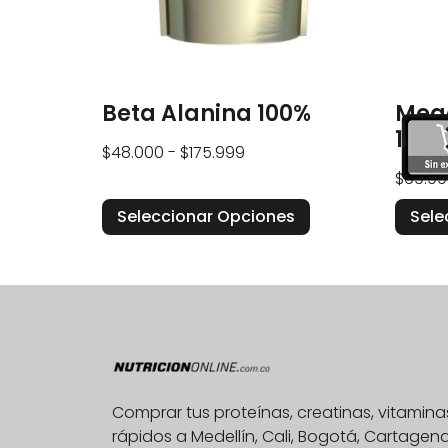
Beta Alanina 100%
Mega
15 S
$
48.000
-
$
175.999
$
69.99
Seleccionar Opciones
Sele
Comprar tus proteínas, creatinas, vitami
rápidos a Medellín, Cali, Bogotá, Cartage