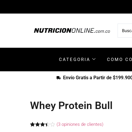
CATEGORIA
COMO C
Envío Gratis a Partir de $199.90
Whey Protein Bull
(
3
opiniones de clientes)
Valorado
3