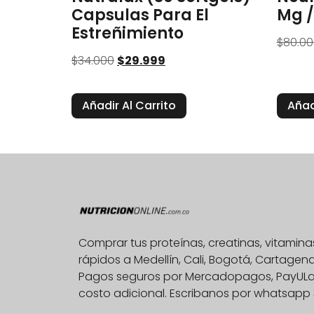
Capsulas Para El
Mg /
Estreñimiento
$
80.00
$
34.000
$
29.999
Añadir Al Carrito
Añad
Comprar tus proteínas, creatinas, vitami
rápidos a Medellín, Cali, Bogotá, Cartage
Pagos seguros por Mercadopagos, PayULatam
costo adicional. Escribanos por whatsapp 