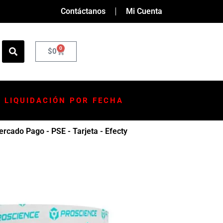
Contáctanos
Mi Cuenta
0
$
0
LIQUIDACIÓN POR FECHA
rcado Pago - PSE - Tarjeta - Efecty