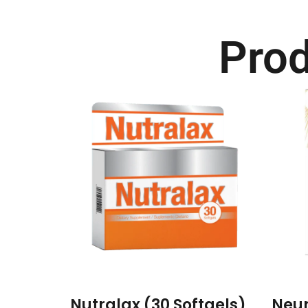
Prod
Nutralax (30 Softgels)
Neur