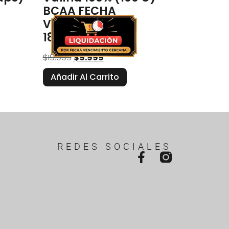
BCAA FECHA
VENCIMIENTO
18/08/2026
$
19.999
$
9.999
Añadir Al Carrito
REDES SOCIALES