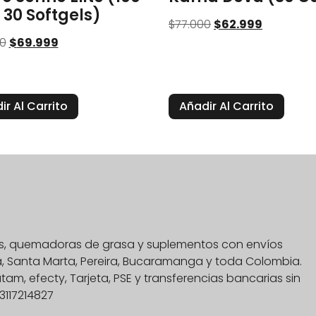
 30 Softgels)
$
77.000
$
62.999
0
$
69.999
ir Al Carrito
Añadir Al Carrito
nas, quemadoras de grasa y suplementos con envíos
na, Santa Marta, Pereira, Bucaramanga y toda Colombia.
, efecty, Tarjeta, PSE y transferencias bancarias sin
3117214827