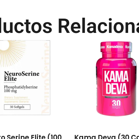
uctos Relacio
o Serine Elite (100
Kama Deva (30 C