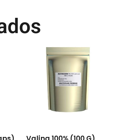
nados
aps)
Valina 100% (100 G)