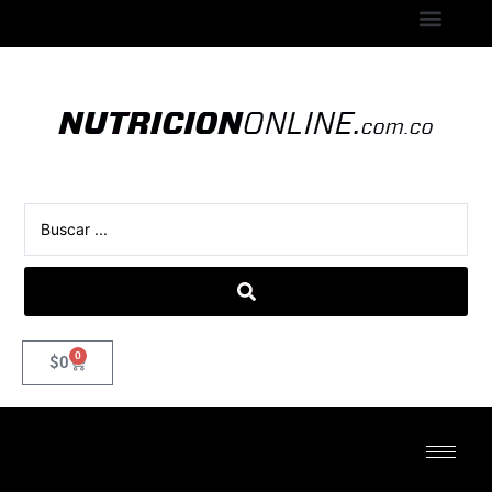
0
$
0