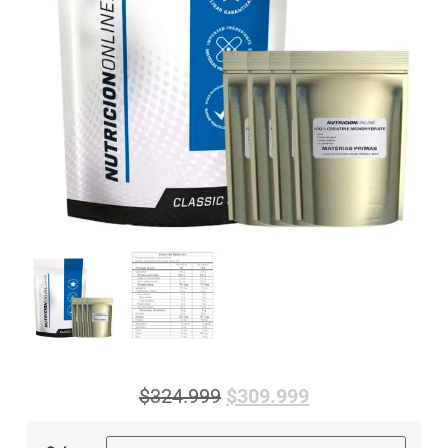
$
324.999
$
309.999